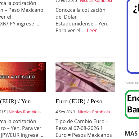
12 Ene 2015
Nicolas Rombiola
ca la cotización
en – Peso Mexicano.
Conozca la cotización
ver el
del Dólar
XN/JPY ingrese …
Estadounidense – Yen.
Para ver el …
Leer
Publicida
(EUR) / Yen...
Euro (EUR) / Peso...
015
Nicolas Rombiola
4 Sep 2013
Nicolas Rombiola
ca la cotización
Tipo de Cambio Euro –
uro – Yen. Para ver
Peso al 07-08-2026 1
MAS 
r JPY/EUR ingrese …
Euro = Pesos Mexicanos