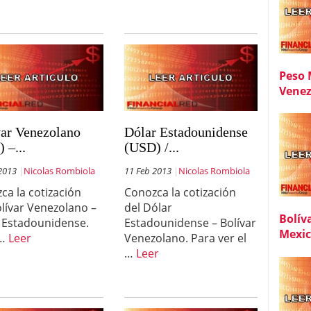
Peso 
Venez
var Venezolano
Dólar Estadounidense
 –...
(USD) /...
2013
Nicolas Rombiola
11 Feb 2013
Nicolas Rombiola
ca la cotización
Conozca la cotización
olívar Venezolano –
del Dólar
Bolív
 Estadounidense.
Estadounidense – Bolívar
Mexi
 …
Leer
Venezolano. Para ver el
…
Leer