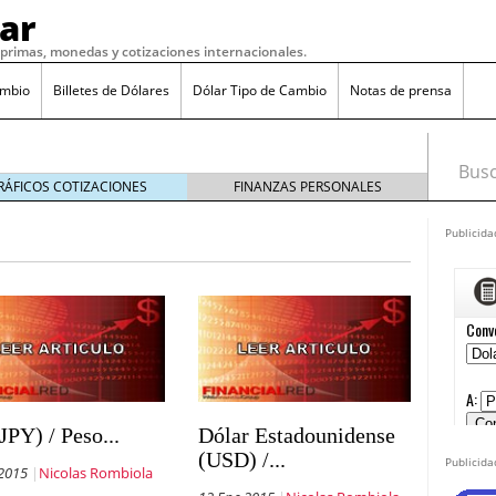
ar
s primas, monedas y cotizaciones internacionales.
ambio
Billetes de Dólares
Dólar Tipo de Cambio
Notas de prensa
Busca
RÁFICOS COTIZACIONES
FINANZAS PERSONALES
Publicida
o 7, 2016
 17, 2016
 mexicano en marzo 2025
febrero 28, 2025
es al cobre: posibles repercusiones para México
cia ante amenazas arancelarias de Trump
febrero
so mexicano en 2025: ¿qué esperar?
febrero 16, 2025
JPY) / Peso...
Dólar Estadounidense
 al dólar: ¿qué está pasando en 2025?
febrero 7,
(USD) /...
Publicida
 2015
Nicolas Rombiola