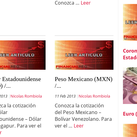
Conozca …
Leer
Coron
Estad
r Estadounidense
Peso Mexicano (MXN)
 /...
/...
2013
Nicolas Rombiola
11 Feb 2013
Nicolas Rombiola
ca la cotización
Conozca la cotización
ólar
del Peso Mexicano –
Euro 
ounidense – Dólar
Bolívar Venezolano. Para
ngapur. Para ver el
ver el …
Leer
r