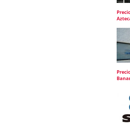
Preci
Aztec
Preci
Bana