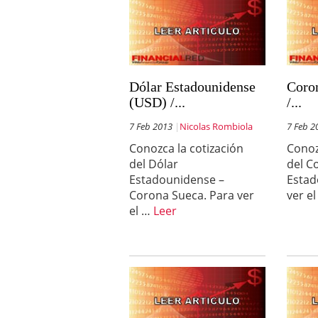
Dólar Estadounidense
Coro
(USD) /...
/...
7 Feb 2013
Nicolas Rombiola
7 Feb 2
Conozca la cotización
Conoz
del Dólar
del C
Estadounidense –
Estad
Corona Sueca. Para ver
ver e
el …
Leer