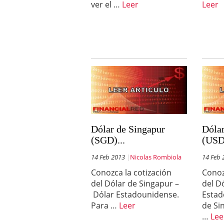
ver el …
Leer
Leer
Dólar de Singapur
Dóla
(SGD)...
(USD)
14 Feb 2013
Nicolas Rombiola
14 Feb 
Conozca la cotización
Conoz
del Dólar de Singapur –
del D
Dólar Estadounidense.
Estad
Para …
Leer
de Si
…
Lee