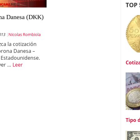
TOP 
na Danesa (DKK)
013
Nicolas Rombiola
ca la cotización
orona Danesa –
 Estadounidense.
Cotiz
ver …
Leer
Tipo 