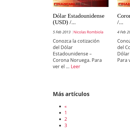
Dólar Estadounidense
Coro
(USD) /...
/...
5 Feb 2013
Nicolas Rombiola
4 Feb 2
Conozca la cotización
Conoz
del Dólar
del C
Estadounidense –
Dólar
Corona Noruega. Para
Para 
ver el …
Leer
Más artículos
«
1
2
3