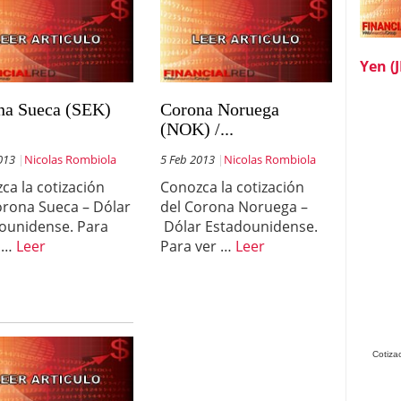
Yen (
na Sueca (SEK)
Corona Noruega
(NOK) /...
013
Nicolas Rombiola
5 Feb 2013
Nicolas Rombiola
ca la cotización
Conozca la cotización
orona Sueca – Dólar
del Corona Noruega –
ounidense. Para
Dólar Estadounidense.
l …
Leer
Para ver …
Leer
Cotiza