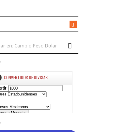
r en:
d
d