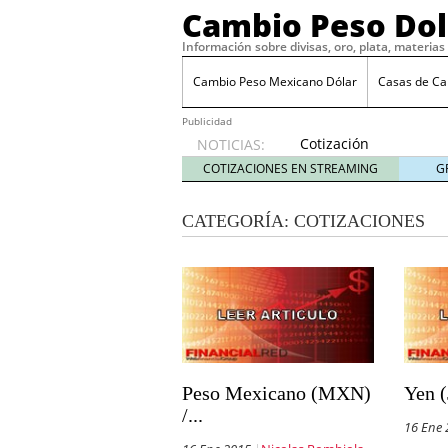
Cambio Peso Dol
Información sobre divisas, oro, plata, materia
Cambio Peso Mexicano Dólar
Casas de C
Publicidad
Cotización
NOTICIAS:
del
COTIZACIONES EN STREAMING
G
Centenario
febrero
CATEGORÍA:
COTIZACIONES
10, 2020
Tipo de Cambio FIX
juni
Dolar en Ventanilla
mayo
Qué se espera del peso
Trump considera arancel
febrero 23, 2025
Peso mexicano se depre
19, 2025
Perspectivas para el pe
Peso Mexicano (MXN)
Yen (
El peso mexicano frente
/...
2025
16 Ene