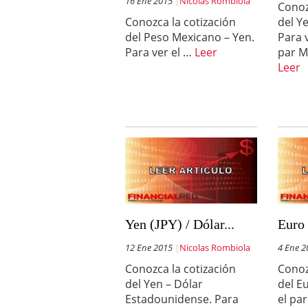
16 Ene 2015
Nicolas Rombiola
Conoz
Conozca la cotización
del Y
del Peso Mexicano – Yen.
Para 
Para ver el …
Leer
par M
Leer
Yen (JPY) / Dólar...
Euro 
12 Ene 2015
Nicolas Rombiola
4 Ene 2
Conozca la cotización
Conoz
del Yen – Dólar
del E
Estadounidense. Para
el pa