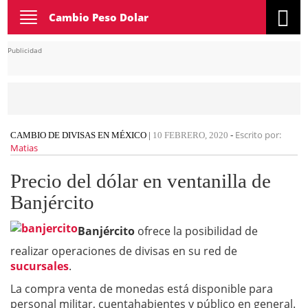
Toggle
Cambio Peso Dolar
navigation
Publicidad
Escrito por:
CAMBIO DE DIVISAS EN MÉXICO
|
10 FEBRERO, 2020
-
Matias
Precio del dólar en ventanilla de
Banjército
Banjército
ofrece la posibilidad de
realizar operaciones de divisas en su red de
sucursales
.
La compra venta de monedas está disponible para
personal militar, cuentahabientes y público en general.