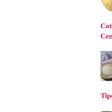
Cot
Cen
Tip