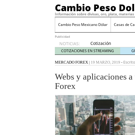
Cambio Peso Dol
Información sobre divisas, oro, plata, materia
Cambio Peso Mexicano Dólar
Casas de C
Publicidad
Cotización
NOTICIAS:
del
COTIZACIONES EN STREAMING
G
Centenario
febrero
Escrit
MERCADO FOREX
|
19 MARZO, 2019
-
10, 2020
Tipo de Cambio FIX
juni
Webs y aplicaciones a 
Dolar en Ventanilla
mayo
Forex
Qué se espera del peso
Trump considera arancel
febrero 23, 2025
Peso mexicano se depre
19, 2025
Perspectivas para el pe
El peso mexicano frente
2025