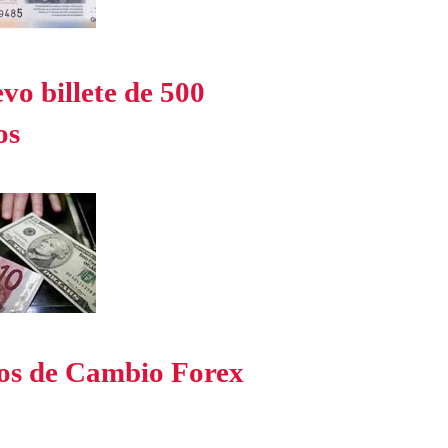
vo billete de 500
os
os de Cambio Forex