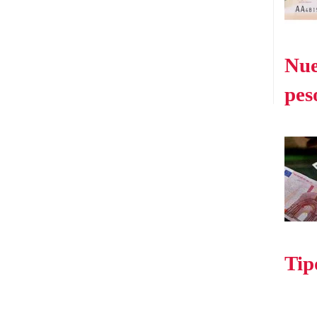
Nue
pes
Tip