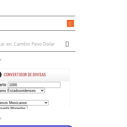
r en:
d
d