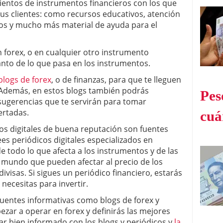
 cientos de instrumentos financieros con los que
us clientes: como recursos educativos, atención
deos y mucho más material de ayuda para el
en forex, o en cualquier otro instrumento
tanto de lo que pasa en los instrumentos.
blogs de forex
, o de finanzas, para que te lleguen
 Además, en estos blogs también podrás
Pes
 sugerencias que te servirán para tomar
ertadas.
cuá
cos digitales de buena reputación son fuentes
lees periódicos digitales especializados en
de todo lo que afecta a los instrumentos y de las
 mundo que pueden afectar al precio de los
ivisas. Si sigues un periódico financiero, estarás
necesitas para invertir.
uentes informativas como blogs de forex y
zar a operar en forex y definirás las mejores
tar bien informado con los blogs y periódicos y
la