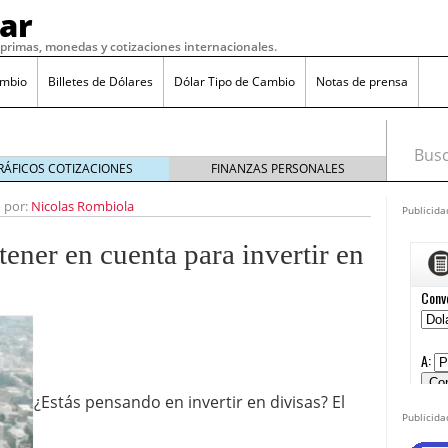
ar
s primas, monedas y cotizaciones internacionales.
ambio
Billetes de Dólares
Dólar Tipo de Cambio
Notas de prensa
Busca
RÁFICOS COTIZACIONES
FINANZAS PERSONALES
o por:
Nicolas Rombiola
Publicida
o 7, 2016
tener en cuenta para invertir en
 17, 2016
 mexicano en marzo 2025
febrero 28, 2025
es al cobre: posibles repercusiones para México
cia ante amenazas arancelarias de Trump
febrero
so mexicano en 2025: ¿qué esperar?
febrero 16, 2025
¿Estás pensando en invertir en divisas? El
 al dólar: ¿qué está pasando en 2025?
febrero 7,
Publicida