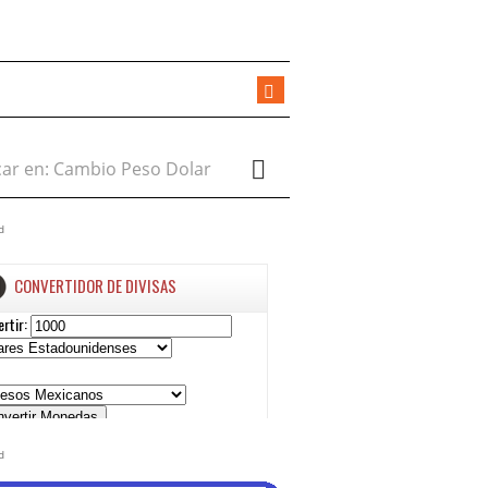
r en:
d
d