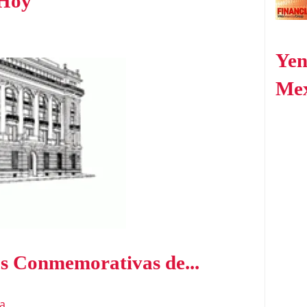
 Hoy
Yen
Me
s Conmemorativas de...
a