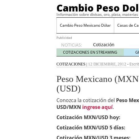
Cambio Peso Dol
Información sobre divisas, oro, plata, materia
Cambio Peso Mexicano Dólar
Casas de C
Publicidad
Cotización
NOTICIAS:
del
COTIZACIONES EN STREAMING
G
Centenario
febrero
Escri
COTIZACIONES
|
12 DICIEMBRE, 2012
-
10, 2020
Tipo de Cambio FIX
juni
Peso Mexicano (MXN) 
Dolar en Ventanilla
mayo
(USD)
Qué se espera del peso
Trump considera arancel
Conozca la cotización del
Peso Mex
febrero 23, 2025
USD/MXN
ingrese aquí
Peso mexicano se depre
.
19, 2025
Cotización MXN/USD hoy:
Perspectivas para el pe
El peso mexicano frente
Cotización MXN/USD 5 días:
2025
Cotización MXN/USD 3 meses: