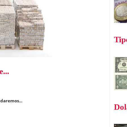
Tip
...
udaremos...
Dol