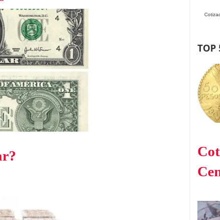
Cotiza
TOP 
Cot
ar?
Cen