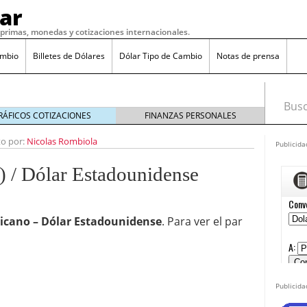
ar
s primas, monedas y cotizaciones internacionales.
ambio
Billetes de Dólares
Dólar Tipo de Cambio
Notas de prensa
Busca
RÁFICOS COTIZACIONES
FINANZAS PERSONALES
to por:
Nicolas Rombiola
Publicida
o 7, 2016
/ Dólar Estadounidense
 17, 2016
 mexicano en marzo 2025
febrero 28, 2025
es al cobre: posibles repercusiones para México
icano – Dólar Estadounidense
. Para ver el par
cia ante amenazas arancelarias de Trump
febrero
so mexicano en 2025: ¿qué esperar?
febrero 16, 2025
 al dólar: ¿qué está pasando en 2025?
febrero 7,
Publicida