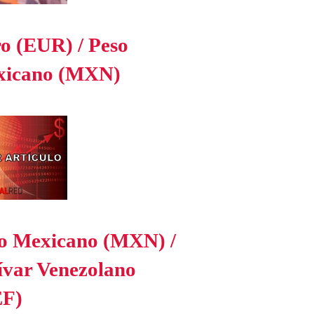
o (EUR) / Peso
xicano (MXN)
o Mexicano (MXN) /
ívar Venezolano
EF)