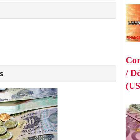
Cor
/ D
s
(U