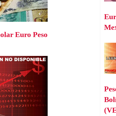
Eur
Me
olar Euro Peso
Pes
Bol
(V