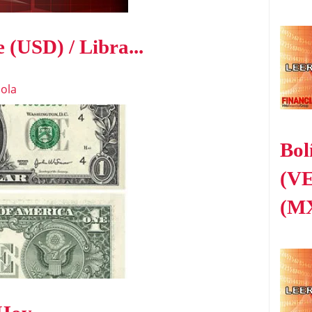
 (USD) / Libra...
ola
Bol
(VE
(M