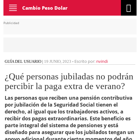
Toggle
Cambio Peso Dolar
navigation
Publicidad
Escrito por:
nvindi
GUÍA DEL USUARIO
|
19 JUNIO, 2023
-
¿Qué personas jubiladas no podrán
percibir la paga extra de verano?
Las personas que reciben una pensión contributiva
por jubilación de la Seguridad Social tienen el
derecho, al igual que los trabajadores activos, a
recibir dos pagas extraordinarias. Este beneficio es
parte integral del sistema de pensiones y está
diseñado para asegurar que los jubilados tengan un
apoyo adicional durante ciertos momentos del año.