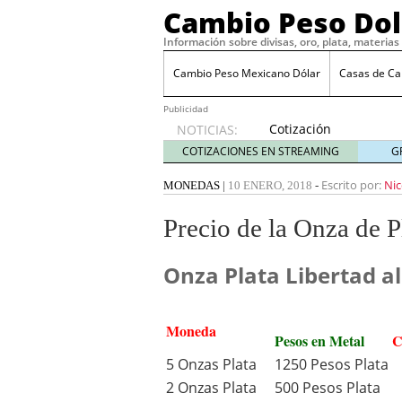
Cambio Peso Dol
Información sobre divisas, oro, plata, materia
Cambio Peso Mexicano Dólar
Casas de C
Publicidad
Cotización
NOTICIAS:
del
COTIZACIONES EN STREAMING
G
Centenario
febrero
Escrito por:
Nic
MONEDAS
|
10 ENERO, 2018
-
10, 2020
Tipo de Cambio FIX
juni
Precio de la Onza de P
Dolar en Ventanilla
mayo
Qué se espera del peso
Onza Plata Libertad al
Trump considera arancel
febrero 23, 2025
Peso mexicano se depre
19, 2025
Moneda
Pesos en Metal
C
Perspectivas para el pe
El peso mexicano frente
5 Onzas Plata
1250 Pesos Plata
2025
2 Onzas Plata
500 Pesos Plata