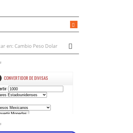
r en:
d
d