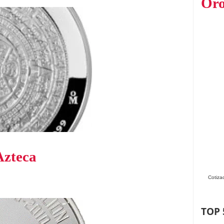
Oro
Azteca
Cotiza
TOP 