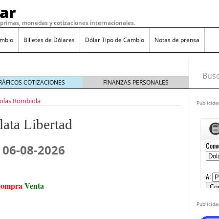
ar
s primas, monedas y cotizaciones internacionales.
ambio
Billetes de Dólares
Dólar Tipo de Cambio
Notas de prensa
Busca
RÁFICOS COTIZACIONES
FINANZAS PERSONALES
olas Rombiola
Publicida
o 7, 2016
lata Libertad
 17, 2016
 mexicano en marzo 2025
febrero 28, 2025
 06-08-2026
es al cobre: posibles repercusiones para México
cia ante amenazas arancelarias de Trump
febrero
ompra
Venta
so mexicano en 2025: ¿qué esperar?
febrero 16, 2025
 al dólar: ¿qué está pasando en 2025?
febrero 7,
Publicida