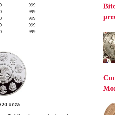
Bit
0
.999
0
.999
pre
0
.999
0
.999
0
.999
Com
Mo
1/20 onza