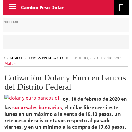
Toggle
Cambio Peso Dolar
navigation
Publicidad
Escrito por:
CAMBIO DE DIVISAS EN MÉXICO
|
10 FEBRERO, 2020
-
Matias
Cotización Dólar y Euro en bancos
del Distrito Federal
Hoy, 10 de febrero de 2020 en
las
sucur
s
a
les bancarias
, el dólar libre cerró este
lunes en un máximo a la venta de 19.10 pesos, un
retroceso de seis centavos respecto al pasado
viernes, y en un mínimo a la compra de 17.60 pesos.