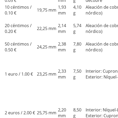
0.05 €
mm
g
decobre
10 céntimos /
1,93
4,10
Aleación de cob
19,75 mm
0.10 €
mm
g
nórdico)
20 céntimos /
2,14
5,74
Aleación de cob
22,25 mm
0.20 €
mm
g
nórdico)
50 céntimos /
2,38
7,80
Aleación de cob
24,25 mm
0.50 €
mm
g
nórdico)
2,33
7,50
Interior: Cupron
1 euro / 1.00 €
23,25 mm
mm
g
Exterior: Níquel
2,20
8,50
Interior: Níquel-
2 euros / 2.00 €
25,75 mm
mm
g
Exterior: Cupro