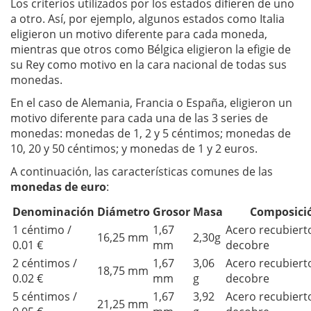
Los criterios utilizados por los estados difieren de uno
a otro. Así, por ejemplo, algunos estados como Italia
eligieron un motivo diferente para cada moneda,
mientras que otros como Bélgica eligieron la efigie de
su Rey como motivo en la cara nacional de todas sus
monedas.
En el caso de Alemania, Francia o España, eligieron un
motivo diferente para cada una de las 3 series de
monedas: monedas de 1, 2 y 5 céntimos; monedas de
10, 20 y 50 céntimos; y monedas de 1 y 2 euros.
A continuación, las características comunes de las
monedas de euro
:
Denominación
Diámetro
Grosor
Masa
Composici
1 céntimo /
1,67
Acero recubiert
16,25 mm
2,30g
0.01 €
mm
decobre
2 céntimos /
1,67
3,06
Acero recubiert
18,75 mm
0.02 €
mm
g
decobre
5 céntimos /
1,67
3,92
Acero recubiert
21,25 mm